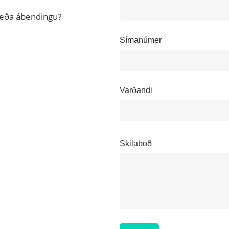
 eða ábendingu?
Símanúmer
Varðandi
Skilaboð