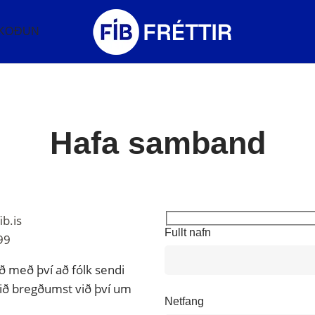
KOÐUN
Hafa samband
ib.is
Fullt nafn
99
 með því að fólk sendi
við bregðumst við því um
Netfang