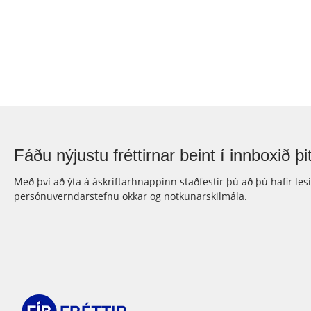
Fáðu nýjustu fréttirnar beint í innboxið þit
Með því að ýta á áskriftarhnappinn staðfestir þú að þú hafir les
persónuverndarstefnu okkar og notkunarskilmála.