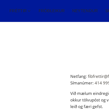
FRÉTTIR
FRÓÐLEIKUR
NEYTENDUR
S
Netfang:
fibfrettir@f
Símanúmer:
414 99
Við mælum eindregið
okkur tölvupóst og 
leið og færi gefst.