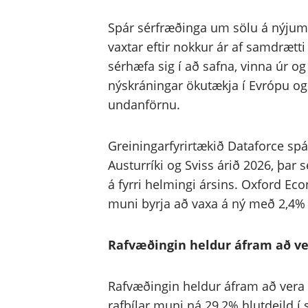
Spár sérfræðinga um sölu á nýjum 
vaxtar eftir nokkur ár af samdrætt
sérhæfa sig í að safna, vinna úr 
nýskráningar ökutækja í Evrópu og 
undanförnu.
Greiningarfyrirtækið Dataforce spái
Austurríki og Sviss árið 2026, þar
á fyrri helmingi ársins. Oxford Eco
muni byrja að vaxa á ný með 2,4% v
Rafvæðingin heldur áfram að ve
Rafvæðingin heldur áfram að vera 
rafbílar muni ná 29,2% hlutdeild í 