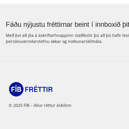
Fáðu nýjustu fréttirnar beint í innboxið þit
Með því að ýta á áskriftarhnappinn staðfestir þú að þú hafir les
persónuverndarstefnu okkar og notkunarskilmála.
© 2025 FÍB – Allur réttur áskilinn