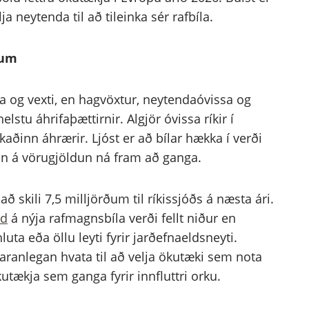
a neytenda til að tileinka sér rafbíla.
num
a og vexti, en hagvöxtur, neytendaóvissa og
elstu áhrifaþættirnir. Algjör óvissa ríkir í
inn áhrærir. Ljóst er að bílar hækka í verði
kun á vörugjöldun ná fram að ganga.
að skili 7,5 milljörðum til ríkissjóðs á næsta ári.
ld
á nýja rafmagnsbíla verði fellt niður en
ta eða öllu leyti fyrir jarðefnaeldsneyti.
aranlegan hvata til að velja ökutæki sem nota
utækja sem ganga fyrir innfluttri orku.