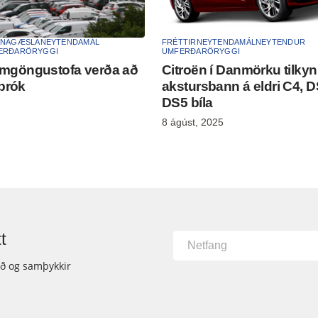
NAGÆSLA
NEYTENDAMÁL
FRÉTTIR
NEYTENDAMÁL
NEYTENDUR
ERÐARÖRYGGI
UMFERÐARÖRYGGI
mgöngustofa verða að
Citroën í Danmörku tilkyn
 brók
akstursbann á eldri C4, 
DS5 bíla
8 ágúst, 2025
t
ið og samþykkir