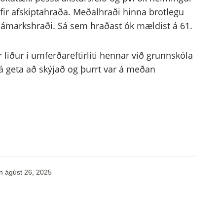
fir afskiptahraða. Meðalhraði hinna brotlegu
hámarkshraði. Sá sem hraðast ók mældist á 61.
 liður í umferðareftirliti hennar við grunnskóla
 geta að skýjað og þurrt var á meðan
n
ágúst 26, 2025