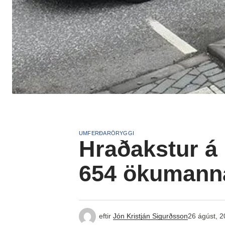
UMFERÐARÖRYGGI
Hraðakstur á 
654 ökumann
eftir
Jón Kristján Sigurðsson
26 ágúst, 