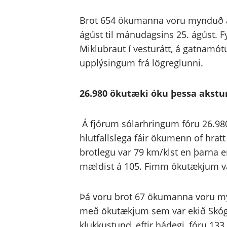
Brot 654 ökumanna voru mynduð á 
ágúst til mánudagsins 25. ágúst. 
Miklubraut í vesturátt, á gatnamó
upplýsingum frá lögreglunni.
26.980 ökutæki óku þessa akstu
Á fjórum sólarhringum fóru 26.980
hlutfallslega fáir ökumenn of hrat
brotlegu var 79 km/klst en þarna 
mældist á 105. Fimm ökutækjum va
Þá voru brot 67 ökumanna voru mynd
með ökutækjum sem var ekið Skógar
klukkustund, eftir hádegi, fóru 13