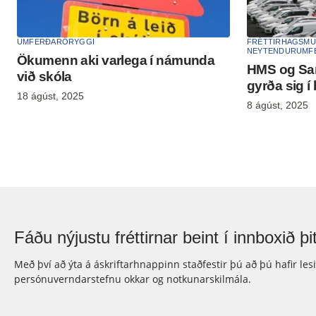
UMFERÐARÖRYGGI
FRÉTTIR
HAGSMU
NEYTENDUR
UMF
Ökumenn aki varlega í námunda
HMS og Sa
við skóla
gyrða sig í
18 ágúst, 2025
8 ágúst, 2025
Fáðu nýjustu fréttirnar beint í innboxið þit
Með því að ýta á áskriftarhnappinn staðfestir þú að þú hafir les
persónuverndarstefnu okkar og notkunarskilmála.