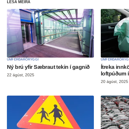
LESA MEIRA
UMFERÐARÖRYGGI
UMFERÐARÖRYG
Ný brú yfir Sæbraut tekin í gagn­ið
Ítreka innk
loftpúðum í
22 ágúst, 2025
20 ágúst, 2025