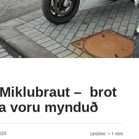
Miklubraut – brot
a voru mynduð
Lestími:
< 1
mín
2025