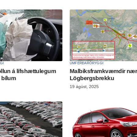
GI
UMFERÐARÖRYGGI
öllun á lífshættulegum
Malbiks­fram­kvæmd­ir nær
 bílum
Lögbergs­brekku
19 ágúst, 2025