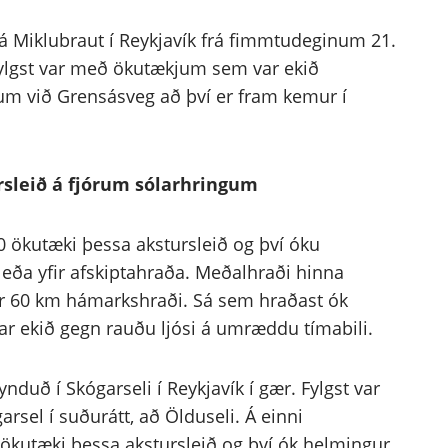
Miklubraut í Reykjavík frá fimmtudeginum 21.
Fylgst var með ökutækjum sem var ekið
tum við Grensásveg að því er fram kemur í
rsleið á fjórum sólarhringum
 ökutæki þessa akstursleið og því óku
t eða yfir afskiptahraða. Meðalhraði hinna
er 60 km hámarkshraði. Sá sem hraðast ók
r ekið gegn rauðu ljósi á umræddu tímabili.
uð í Skógarseli í Reykjavík í gær. Fylgst var
sel í suðurátt, að Ölduseli. Á einni
3 ökutæki þessa akstursleið og því ók helmingur