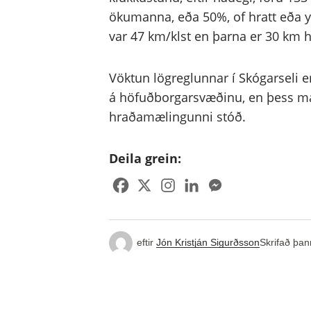
ökumanna, eða 50%, of hratt eða y
var 47 km/klst en þarna er 30 km 
Vöktun lögreglunnar í Skógarseli er
á höfuðborgarsvæðinu, en þess má
hraðamælingunni stóð.
Deila grein:
eftir
Jón Kristján Sigurðsson
Skrifað þan