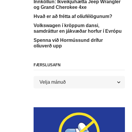
Innköllun: Íkveikjuhætta Jeep Wrangler
og Grand Cherokee 4xe
Hvað er að frétta af olíufélögunum?
Volkswagen í kröppum dansi,
samdráttur en jákvæðar horfur í Evrópu
Spenna við Hormússund drífur
olíuverð upp
FÆRSLUSAFN