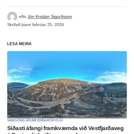
eftir
Jón Kristján Sigurðsson
Skrifað þann
febrúar 25, 2026
LESA MEIRA
SAMGÖNGUR
UMFERÐARÖRYGGI
Síðasti áfangi framkvæmda við Vestfjarðaveg