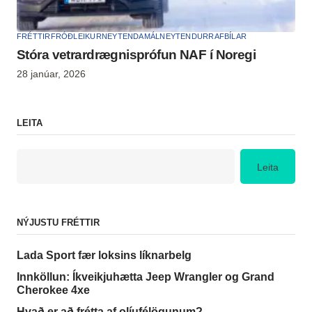
FRÉTTIR
FRÓÐLEIKUR
NEYTENDAMÁL
NEYTENDUR
RAFBÍLAR
Stóra vetrardrægnisprófun NAF í Noregi
28 janúar, 2026
LEITA
Leita
NÝJUSTU FRÉTTIR
Lada Sport fær loksins líknarbelg
Innköllun: Íkveikjuhætta Jeep Wrangler og Grand
Cherokee 4xe
Hvað er að frétta af olíufélögunum?