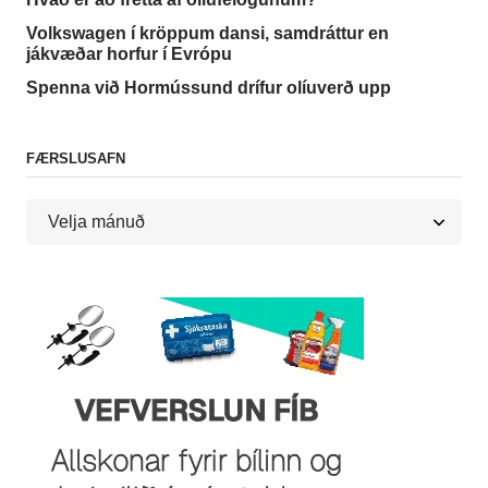
Volkswagen í kröppum dansi, samdráttur en
jákvæðar horfur í Evrópu
Spenna við Hormússund drífur olíuverð upp
FÆRSLUSAFN