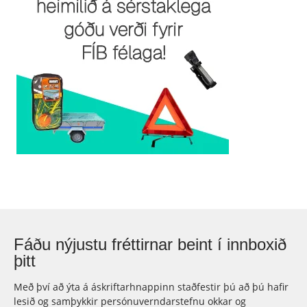
Fáðu nýjustu fréttirnar beint í innboxið
þitt
Með því að ýta á áskriftarhnappinn staðfestir þú að þú hafir
lesið og samþykkir persónuverndarstefnu okkar og