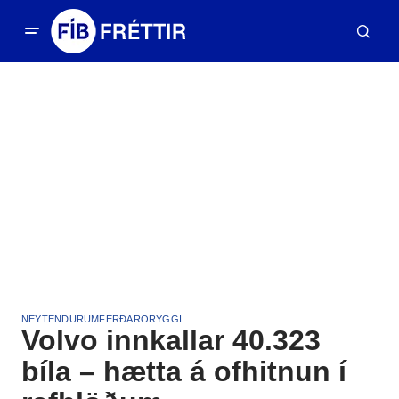
NEYTENDUR
UMFERÐARÖRYGGI
Volvo innkallar 40.323
bíla – hætta á ofhitnun í