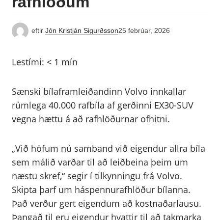
rafhlöðum
eftir
Jón Kristján Sigurðsson
25 febrúar, 2026
Lestími:
< 1
mín
Sænski bílaframleiðandinn Volvo innkallar
rúmlega 40.000 rafbíla af gerðinni EX30-SUV
vegna hættu á að rafhlöðurnar ofhitni.
„Við höfum nú samband við eigendur allra bíla
sem málið varðar til að leiðbeina þeim um
næstu skref,“ segir í tilkynningu frá Volvo.
Skipta þarf um háspennurafhlöður bílanna.
Það verður gert eigendum að kostnaðarlausu.
Þangað til eru eigendur hvattir til að takmarka