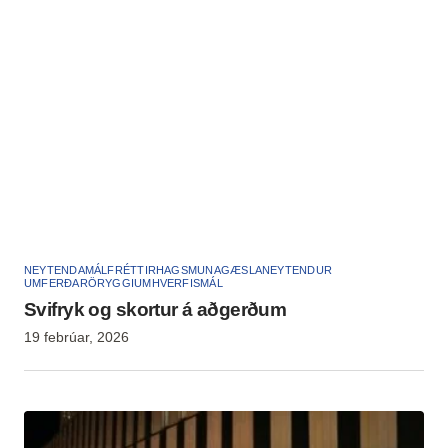
NEYTENDAMÁL
FRÉTTIR
HAGSMUNAGÆSLA
NEYTENDUR
UMFERÐARÖRYGGI
UMHVERFISMÁL
Svifryk og skortur á aðgerðum
19 febrúar, 2026