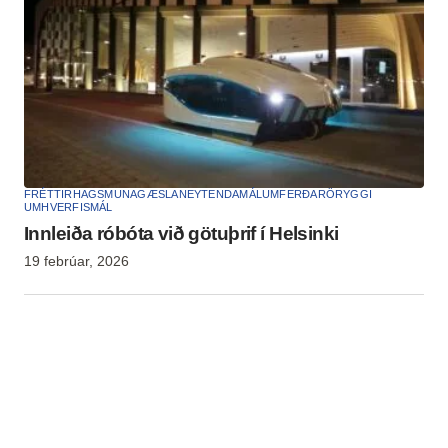
FRÉTTIR
HAGSMUNAGÆSLA
NEYTENDAMÁL
UMFERÐARÖRYGGI
UMHVERFISMÁL
Innleiða róbóta við götuþrif í Helsinki
19 febrúar, 2026