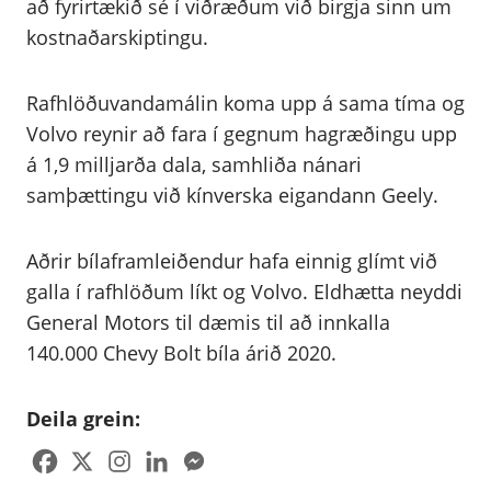
að fyrirtækið sé í viðræðum við birgja sinn um
kostnaðarskiptingu.
Rafhlöðuvandamálin koma upp á sama tíma og
Volvo reynir að fara í gegnum hagræðingu upp
á 1,9 milljarða dala, samhliða nánari
samþættingu við kínverska eigandann Geely.
Aðrir bílaframleiðendur hafa einnig glímt við
galla í rafhlöðum líkt og Volvo. Eldhætta neyddi
General Motors til dæmis til að innkalla
140.000 Chevy Bolt bíla árið 2020.
Deila grein: