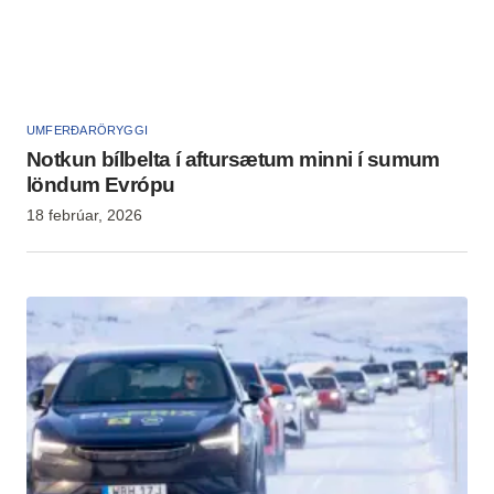
UMFERÐARÖRYGGI
Notkun bílbelta í aftursætum minni í sumum
löndum Evrópu
18 febrúar, 2026