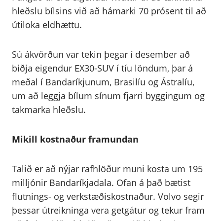
hleðslu bílsins við að hámarki 70 prósent til að
útiloka eldhættu.
Sú ákvörðun var tekin þegar í desember að
biðja eigendur EX30-SUV í tíu löndum, þar á
meðal í Bandaríkjunum, Brasilíu og Ástralíu,
um að leggja bílum sínum fjarri byggingum og
takmarka hleðslu.
Mikill kostnaður framundan
Talið er að nýjar rafhlöður muni kosta um 195
milljónir Bandaríkjadala. Ofan á það bætist
flutnings- og verkstæðiskostnaður. Volvo segir
þessar útreikninga vera getgátur og tekur fram