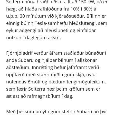
Solterra núna hraðhleðslu allt að 150 kW, þá er
hægt að hlaða rafhlöðuna frá 10% í 80% á
u.þ.b. 30 mínútum við kjöraðstæður. Bíllinn er
einnig búinn Tesla-samhæfu hleðslutengi, sem
eykur aðgengi að hleðsluneti og einfaldar
notkun í daglegum akstri.
Fjórhjóladrif verður áfram staðlaður búnaður í
anda Subaru og hjálpar bílnum í allskonar
aðstæðum. Innrétting hefur jafnframt verið
uppfærð með stærri miðlægum skjá, nýju
notendaviðmóti og bættum tengimöguleikum,
sem færir Solterra nær þeim kröfum sem er
ætlast að rafmagnsbílum í dag.
Með þessum breytingum stefnir Subaru að því