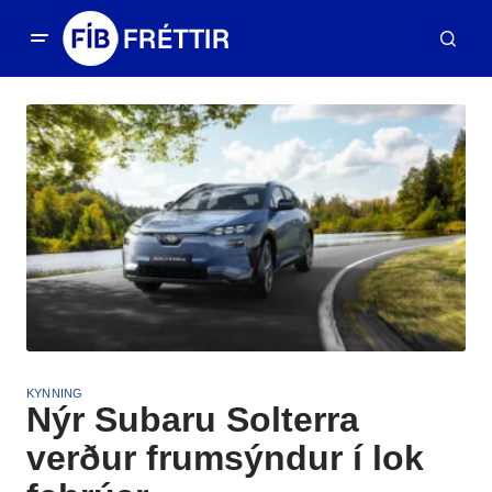
KYNNING
Nýr Subaru Solterra
verður frumsýndur í lok