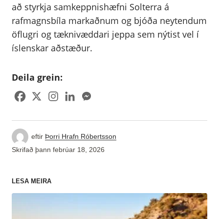
að styrkja samkeppnishæfni Solterra á
rafmagnsbíla markaðnum og bjóða neytendum
öflugri og tæknivæddari jeppa sem nýtist vel í
íslenskar aðstæður.
Deila grein:
eftir
Þorri Hrafn Róbertsson
Skrifað þann
febrúar 18, 2026
LESA MEIRA