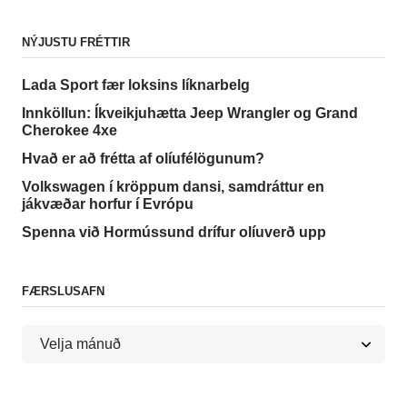
NÝJUSTU FRÉTTIR
Lada Sport fær loksins líknarbelg
Innköllun: Íkveikjuhætta Jeep Wrangler og Grand
Cherokee 4xe
Hvað er að frétta af olíufélögunum?
Volkswagen í kröppum dansi, samdráttur en
jákvæðar horfur í Evrópu
Spenna við Hormússund drífur olíuverð upp
FÆRSLUSAFN