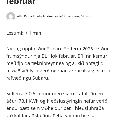
febrúar
eftir
Þorri Hrafn Róbertsson
18 febrúar, 2026
Lestími:
< 1
mín
Nýr og uppfærður Subaru Solterra 2026 verður
frumsýndur hjá BL í lok febrúar. Bíllinn kemur
með fjölda tæknibreytinga og aukið notagildi
miðað við fyrri gerð og markar mikilvægt skref í
rafvæðingu Subaru.
Solterra 2026 kemur með stærri rafhlöðu en
áður, 73,1 kWh og hleðslustýringin hefur verið
endurbætt sem viðheldur betri hleðsluhraða
við kaldar aðstæður. Þetta var ein helsta