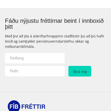
Fáðu nýjustu fréttirnar beint í innboxið
þitt
Með því að ýta á áskriftarhnappinn staðfestir þú að þú hafir
lesið og samþykkir persónuverndarstefnu okkar og
notkunarskilmála.