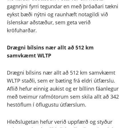
gagnrýni fyrri tegundar en með þróaðari tækni
eykst bæði nýtni og raunhæft notagildi við
íslenskar aðstæður, sem geta verið
kröfuharðar.
Drægni bílsins nær allt að 512 km
samvkæmt WLTP
Drægni bílsins nær allt að 512 km samvkæmt
WLTP staðli, sem er bæting frá eldri útfærslu.
Aflið hefur einnig aukist og er bíllinn fáanlegur
með tveimur rafmótorum sem skila allt að 342
hestöflum í öflugustu útfærslum.
Hleðslugetan hefur verið uppfærð og styður