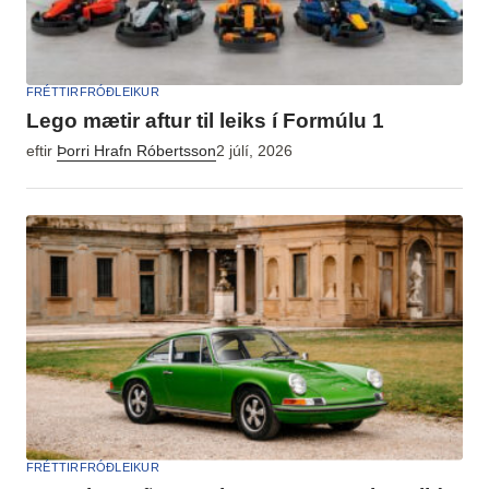
FRÉTTIR
FRÓÐLEIKUR
Lego mætir aftur til leiks í Formúlu 1
eftir
Þorri Hrafn Róbertsson
2 júlí, 2026
FRÉTTIR
FRÓÐLEIKUR