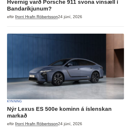
Hvernig varð Porsche 911 svona vinsæll í
Bandaríkjunum?
eftir
Þorri Hrafn Róbertsson
24 júní, 2026
KYNNING
Nýr Lexus ES 500e kominn á íslenskan
markað
eftir
Þorri Hrafn Róbertsson
24 júní, 2026