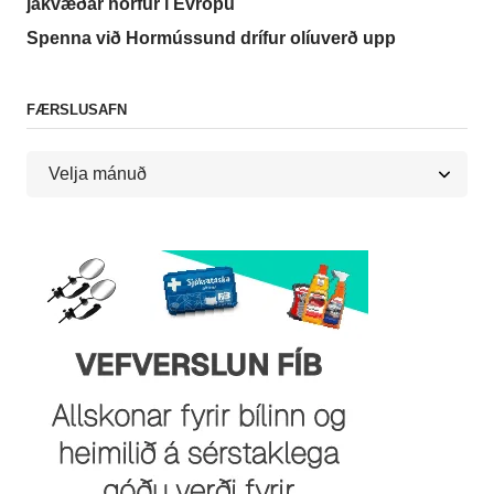
jákvæðar horfur í Evrópu
Spenna við Hormússund drífur olíuverð upp
FÆRSLUSAFN