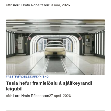
eftir
Þorri Hrafn Róbertsson
13 maí, 2026
FRÉTTIR
FRÓÐLEIKUR
KYNNING
Tesla hefur framleiðslu á sjálfkeyrandi
leigubíl
eftir
Þorri Hrafn Róbertsson
27 apríl, 2026