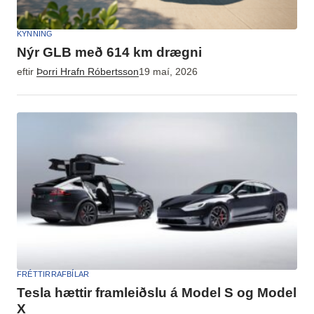
KYNNING
Nýr GLB með 614 km drægni
eftir
Þorri Hrafn Róbertsson
19 maí, 2026
FRÉTTIR
RAFBÍLAR
Tesla hættir framleiðslu á Model S og Model
X