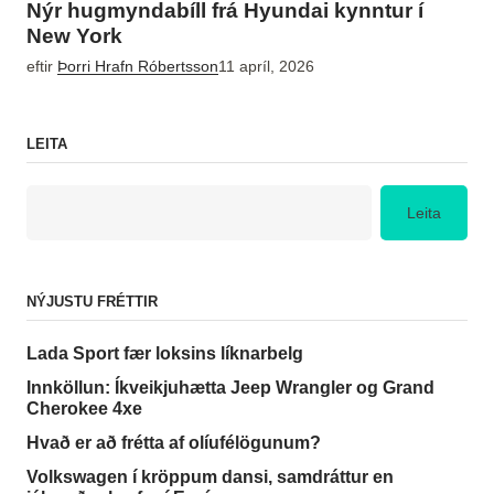
Nýr hugmyndabíll frá Hyundai kynntur í
New York
eftir
Þorri Hrafn Róbertsson
11 apríl, 2026
LEITA
Leita
NÝJUSTU FRÉTTIR
Lada Sport fær loksins líknarbelg
Innköllun: Íkveikjuhætta Jeep Wrangler og Grand
Cherokee 4xe
Hvað er að frétta af olíufélögunum?
Volkswagen í kröppum dansi, samdráttur en