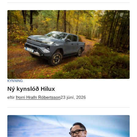
KYNNING
Ný kynslóð Hilux
eftir
Þorri Hrafn Róbertsson
23 júní, 2026