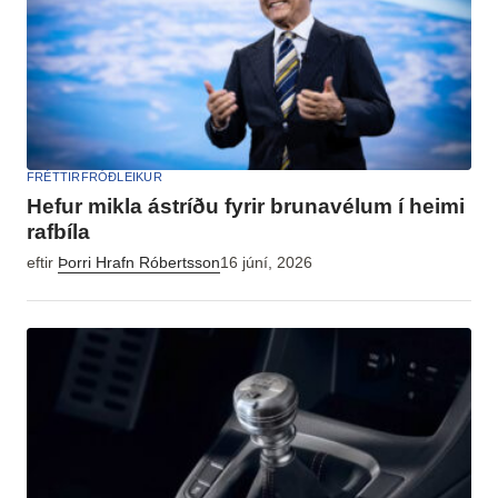
FRÉTTIR
FRÓÐLEIKUR
Hefur mikla ástríðu fyrir brunavélum í heimi
rafbíla
eftir
Þorri Hrafn Róbertsson
16 júní, 2026