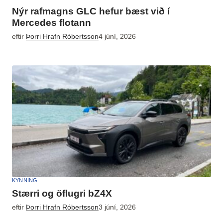
Nýr rafmagns GLC hefur bæst við í
Mercedes flotann
eftir
Þorri Hrafn Róbertsson
4 júní, 2026
KYNNING
Stærri og öflugri bZ4X
eftir
Þorri Hrafn Róbertsson
3 júní, 2026