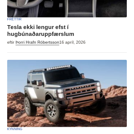
FRÉTTIR
Tesla ekki lengur efst í
hugbúnaðaruppfærslum
eftir
Þorri Hrafn Róbertsson
16 apríl, 2026
KYNNING