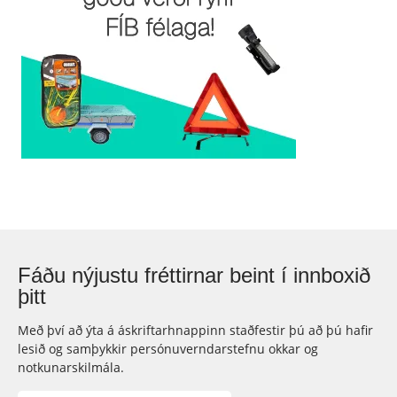
Fáðu nýjustu fréttirnar beint í innboxið
þitt
Með því að ýta á áskriftarhnappinn staðfestir þú að þú hafir
lesið og samþykkir persónuverndarstefnu okkar og
notkunarskilmála.