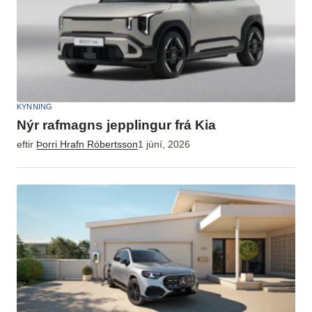
KYNNING
Nýr rafmagns jepplingur frá Kia
eftir
Þorri Hrafn Róbertsson
1 júní, 2026