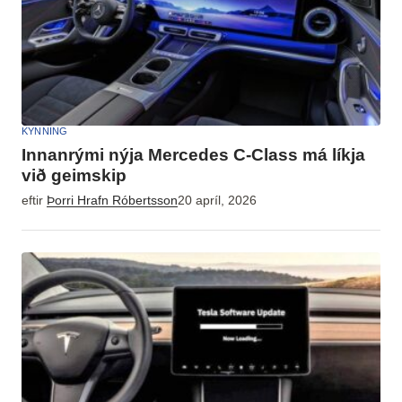
KYNNING
Innanrými nýja Mercedes C-Class má líkja
við geimskip
eftir
Þorri Hrafn Róbertsson
20 apríl, 2026