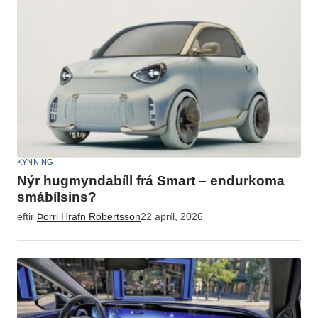
KYNNING
Nýr hugmyndabíll frá Smart – endurkoma
smábílsins?
eftir
Þorri Hrafn Róbertsson
22 apríl, 2026