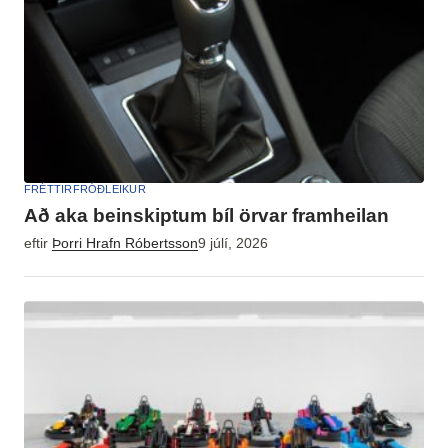
FRÉTTIR
FRÓÐLEIKUR
Að aka beinskiptum bíl örvar framheilan
eftir
Þorri Hrafn Róbertsson
9 júlí, 2026