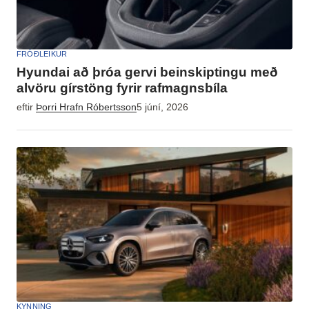
FRÓÐLEIKUR
Hyundai að þróa gervi beinskiptingu með
alvöru gírstöng fyrir rafmagnsbíla
eftir
Þorri Hrafn Róbertsson
5 júní, 2026
KYNNING