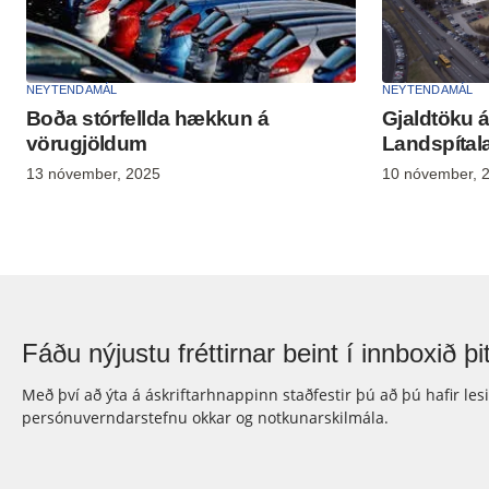
NEYTENDAMÁL
NEYTENDAMÁL
Boða stórfellda hækkun á
Gjaldtöku 
vörugjöldum
Landspítal
13 nóvember, 2025
10 nóvember, 
Fáðu nýjustu fréttirnar beint í innboxið þit
Með því að ýta á áskriftarhnappinn staðfestir þú að þú hafir les
persónuverndarstefnu okkar og notkunarskilmála.