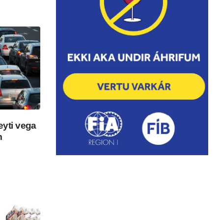
eyti vega
m