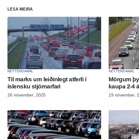
LESA MEIRA
NEYTENDAMÁL
NEYTENDAMÁL
Til marks um leiðinlegt atferli í
Mörgum þy
íslensku stjórnarfari
kaupa 2-4 á
26 nóvember, 2025
19 nóvember, 