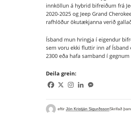
innköllun á hybrid bifreiðum frá J
2020-2025 og Jeep Grand Cherokee 
rafhlöður ökutækjanna verið gallað
Ísband mun hringja í eigendur bifr
sem voru ekki fluttir inn af Ísband
2300 eða hafa samband í gegnum
Deila grein:
eftir
Jón Kristján Sigurðsson
Skrifað þan