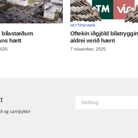
NEYTENDAMÁL
á bílastæðum
Oftekin iðgjöld bílatryggi
ans hætt
aldrei verið hærri
2025
7 nóvember, 2025
t
ið og samþykkir