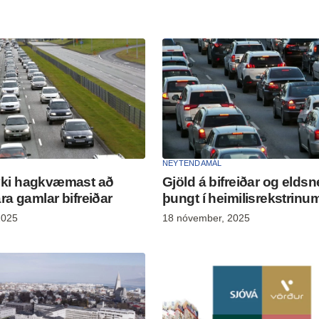
NEYTENDAMÁL
ki hagkvæmast að
Gjöld á bifreiðar og eldsn
ra gamlar bifreiðar
þungt í heimilisrekstrinu
2025
18 nóvember, 2025