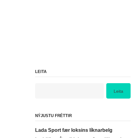
LEITA
Leita
NÝJUSTU FRÉTTIR
Lada Sport fær loksins líknarbelg