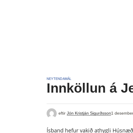
NEYTENDAMÁL
Innköllun á J
eftir
Jón Kristján Sigurðsson
1 desember
Ísband hefur vakið athygli Húsnæð