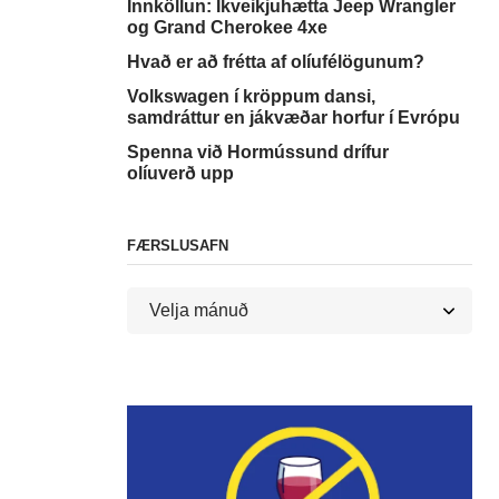
Innköllun: Íkveikjuhætta Jeep Wrangler
og Grand Cherokee 4xe
Hvað er að frétta af olíufélögunum?
Volkswagen í kröppum dansi,
samdráttur en jákvæðar horfur í Evrópu
Spenna við Hormússund drífur
olíuverð upp
FÆRSLUSAFN