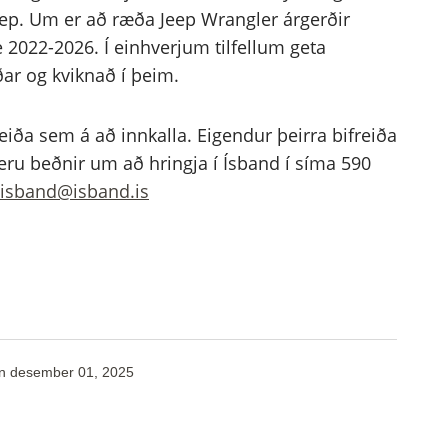
eep. Um er að ræða Jeep Wrangler árgerðir
2022-2026. Í einhverjum tilfellum geta
ar og kviknað í þeim.
eiða sem á að innkalla. Eigendur þeirra bifreiða
 eru beðnir um að hringja í Ísband í síma 590
isband@isband.is
n
desember 01, 2025