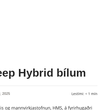
eep Hybrid bílum
Lestími:
< 1
mín
, 2025
is og mannvirkjastofnun, HMS, á fyrirhugaðri