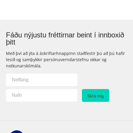
Fáðu nýjustu fréttirnar beint í innboxið
þitt
Með því að ýta á áskriftarhnappinn staðfestir þú að þú hafir
lesið og samþykkir persónuverndarstefnu okkar og
notkunarskilmála.