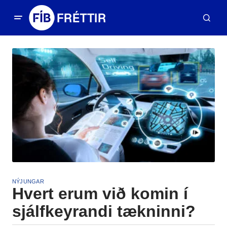
NÝJUNGAR
Hvert erum við komin í
sjálfkeyrandi tækninni?