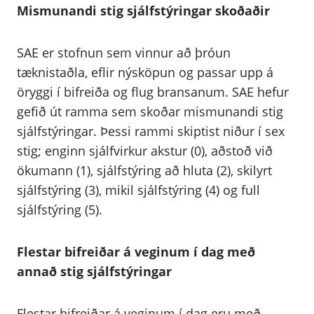
Mismunandi stig sjálfstýringar skoðaðir
SAE er stofnun sem vinnur að þróun
tæknistaðla, eflir nýsköpun og passar upp á
öryggi í bifreiða og flug bransanum. SAE hefur
gefið út ramma sem skoðar mismunandi stig
sjálfstýringar. Þessi rammi skiptist niður í sex
stig; enginn sjálfvirkur akstur (0), aðstoð við
ökumann (1), sjálfstýring að hluta (2), skilyrt
sjálfstýring (3), mikil sjálfstýring (4) og full
sjálfstýring (5).
Flestar bifreiðar á veginum í dag með
annað stig sjálfstýringar
Flestar bifreiðar á veginum í dag eru með