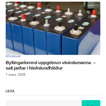
NÝJUNGAR
Byltingarkennd uppgötvun vísindamanna –
salt jarðar í hleðslurafhlöður
7 mars, 2025
LEITA