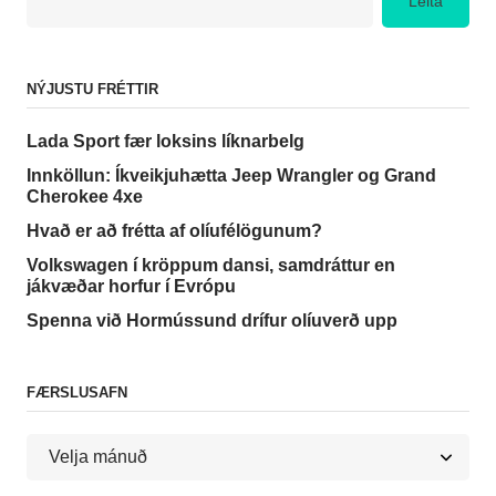
Leita
NÝJUSTU FRÉTTIR
Lada Sport fær loksins líknarbelg
Innköllun: Íkveikjuhætta Jeep Wrangler og Grand
Cherokee 4xe
Hvað er að frétta af olíufélögunum?
Volkswagen í kröppum dansi, samdráttur en
jákvæðar horfur í Evrópu
Spenna við Hormússund drífur olíuverð upp
FÆRSLUSAFN