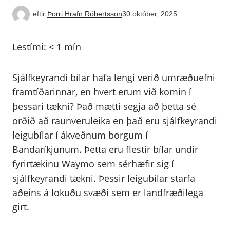
eftir
Þorri Hrafn Róbertsson
30 október, 2025
Lestími:
< 1
mín
Sjálfkeyrandi bílar hafa lengi verið umræðuefni
framtíðarinnar, en hvert erum við komin í
þessari tækni? Það mætti segja að þetta sé
orðið að raunveruleika en það eru sjálfkeyrandi
leigubílar í ákveðnum borgum í
Bandaríkjunum. Þetta eru flestir bílar undir
fyrirtækinu Waymo sem sérhæfir sig í
sjálfkeyrandi tækni. Þessir leigubílar starfa
aðeins á lokuðu svæði sem er landfræðilega
girt.