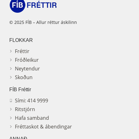
© 2025 FÍB – Allur réttur áskilinn
FLOKKAR
Fréttir
Fróðleikur
Neytendur
Skoðun
FÍB Fréttir
Sími: 414 9999
Ritstjórn
Hafa samband
Fréttaskot & ábendingar
ANNAÐ