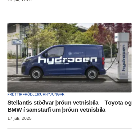
FRÉTTIR
FRÓÐLEIKUR
NÝJUNGAR
Stellantis stöðvar þróun vetnisbíla – Toyota og
BMW í samstarfi um þróun vetnisbíla
17 júlí, 2025