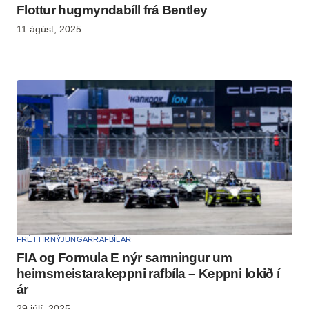
Flottur hugmyndabíll frá Bentley
11 ágúst, 2025
FRÉTTIR
NÝJUNGAR
RAFBÍLAR
FIA og Formula E nýr samningur um
heimsmeistarakeppni rafbíla – Keppni lokið í
ár
29 júlí, 2025