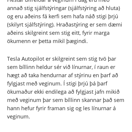
annað stig sjálfstýringar (sjálfstýring að hluta)
og eru aðeins fá kerfi sem hafa náð stigi þrjú
(skilyrt sjálfstýring). Hraðastýring er sem dæmi
aðeins skilgreint sem stig eitt, fyrir marga
ökumenn er þetta mikil þægindi.
Tesla Autopilot er skilgreint sem stig tvö þar
sem bíllinn heldur sér við línurnar, í raun er
hægt að taka hendurnar af stýrinu en þarf að
fylgjast með veginum. Í stigi þrjú þá þarf
ökumaður ekki endilega að fylgjast jafn mikið
með veginum þar sem bíllinn skannar það sem
hann hefur fyrir framan sig og les línurnar á
veginum.