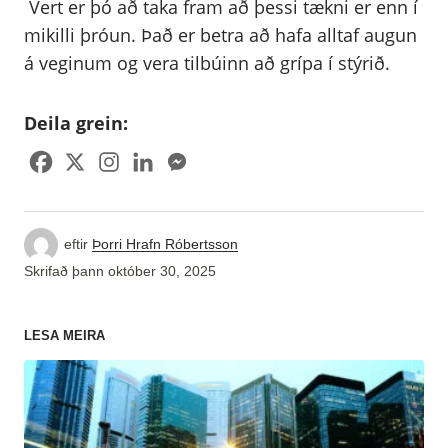
Vert er þó að taka fram að þessi tækni er enn í
mikilli þróun. Það er betra að hafa alltaf augun
á veginum og vera tilbúinn að grípa í stýrið.
Deila grein:
eftir
Þorri Hrafn Róbertsson
Skrifað þann
október 30, 2025
LESA MEIRA