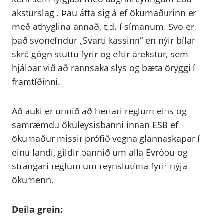
aksturslagi. Þau átta sig á ef ökumaðurinn er
með athyglina annað, t.d. í símanum. Svo er
það svonefndur „Svarti kassinn“ en nýir bílar
skrá gögn stuttu fyrir og eftir árekstur, sem
hjálpar við að rannsaka slys og bæta öryggi í
framtíðinni.
Að auki er unnið að hertari reglum eins og
samræmdu ökuleysisbanni innan ESB ef
ökumaður missir prófið vegna glannaskapar í
einu landi, gildir bannið um alla Evrópu og
strangari reglum um reynslutíma fyrir nýja
ökumenn.
Deila grein: