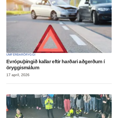
UMFERÐARÖRYGGI
Evrópuþingið kallar eftir harðari aðgerðum í
öryggismálum
17 apríl, 2026