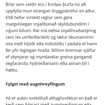
Bílar sem seldir eru í Evrópu þurfa nú að
uppfylla mun strangari öryggiskröfur en áður.
ESB hefur innleitt reglur sem gera
margvíslegan snjallbúnað skyldubundinn í
nýjum bílum. Þar má nefna snjallhraðastýring
sem les umferðarskilti og lætur ökumanninn
vita með hljóði eða mótstöðu í pedala ef hann
fer yfir löglegan hraða. Bíllinn bremsar sjálfur
ef skynjarar og myndavélar greina gangandi
vegfaranda, hjólreiðamann eða annan bíl í
hættu.
Fylgst með augnhreyfingum
Þá er aukin svokölluð athyglisvöktun en það er
kerfi sem fylgjast með augnhreyfingum eða