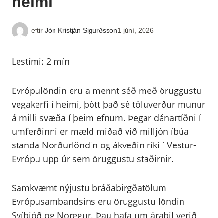
heimi
eftir
Jón Kristján Sigurðsson
1 júní, 2026
Lestími:
2
mín
Evrópulöndin eru almennt séð með öruggustu
vegakerfi í heimi, þótt það sé töluverður munur
á milli svæða í þeim efnum. Þegar dánartíðni í
umferðinni er mæld miðað við milljón íbúa
standa Norðurlöndin og ákveðin ríki í Vestur-
Evrópu upp úr sem öruggustu staðirnir.
Samkvæmt nýjustu bráðabirgðatölum
Evrópusambandsins eru öruggustu löndin
Svíþjóð og Noregur. Þau hafa um árabil verið