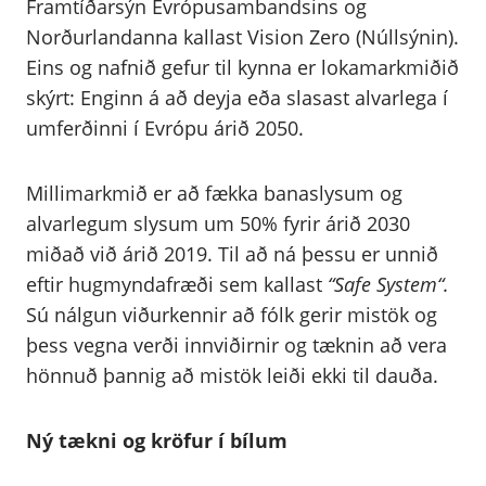
Framtíðarsýn Evrópusambandsins og
Norðurlandanna kallast Vision Zero (Núllsýnin).
Eins og nafnið gefur til kynna er lokamarkmiðið
skýrt: Enginn á að deyja eða slasast alvarlega í
umferðinni í Evrópu árið 2050.
Millimarkmið er að fækka banaslysum og
alvarlegum slysum um 50% fyrir árið 2030
miðað við árið 2019. Til að ná þessu er unnið
eftir hugmyndafræði sem kallast
“Safe System“.
Sú nálgun viðurkennir að fólk gerir mistök og
þess vegna verði innviðirnir og tæknin að vera
hönnuð þannig að mistök leiði ekki til dauða.
Ný tækni og kröfur í bílum