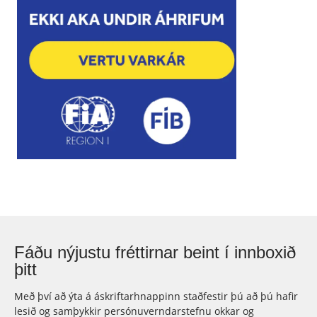
Fáðu nýjustu fréttirnar beint í innboxið
þitt
Með því að ýta á áskriftarhnappinn staðfestir þú að þú hafir
lesið og samþykkir persónuverndarstefnu okkar og