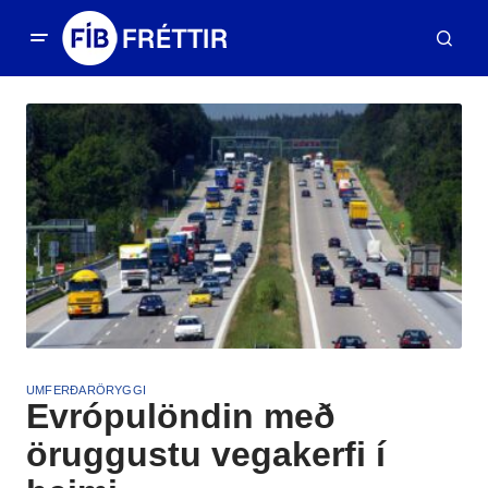
UMFERÐARÖRYGGI
Evrópulöndin með
öruggustu vegakerfi í