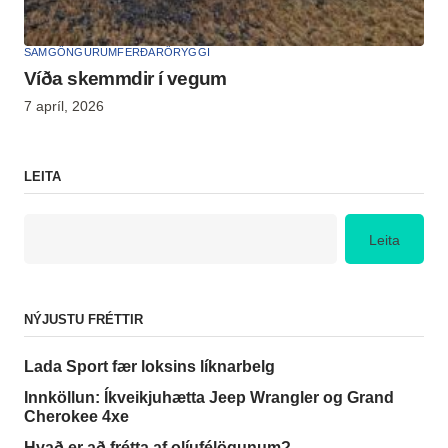
SAMGÖNGUR
UMFERÐARÖRYGGI
Víða skemmd­ir í vegum
7 apríl, 2026
LEITA
Leita
NÝJUSTU FRÉTTIR
Lada Sport fær loksins líknarbelg
Innköllun: Íkveikjuhætta Jeep Wrangler og Grand
Cherokee 4xe
Hvað er að frétta af olíufélögunum?