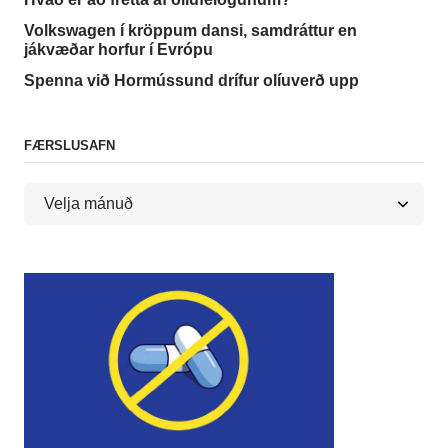
Volkswagen í kröppum dansi, samdráttur en
jákvæðar horfur í Evrópu
Spenna við Hormússund drífur olíuverð upp
FÆRSLUSAFN