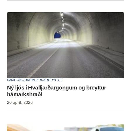
SAMGÖNGUR
UMFERÐARÖRYGGI
Ný ljós í Hval­fjarðar­göng­um og breyttur
hámarks­hraði
20 apríl, 2026