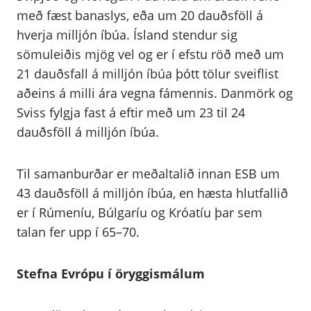
með fæst banaslys, eða um 20 dauðsföll á
hverja milljón íbúa. Ísland stendur sig
sömuleiðis mjög vel og er í efstu röð með um
21 dauðsfall á milljón íbúa þótt tölur sveiflist
aðeins á milli ára vegna fámennis. Danmörk og
Sviss fylgja fast á eftir með um 23 til 24
dauðsföll á milljón íbúa.
Til samanburðar er meðaltalið innan ESB um
43 dauðsföll á milljón íbúa, en hæsta hlutfallið
er í Rúmeníu, Búlgaríu og Króatíu þar sem
talan fer upp í 65–70.
Stefna Evrópu í öryggismálum