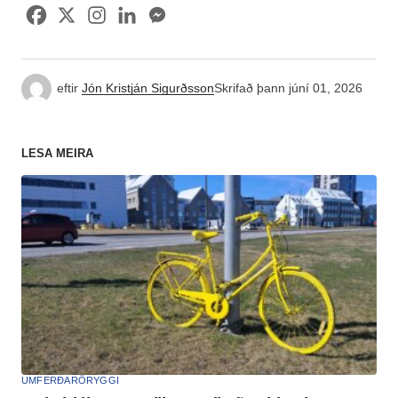
eftir
Jón Kristján Sigurðsson
Skrifað þann
júní 01, 2026
LESA MEIRA
UMFERÐARÖRYGGI