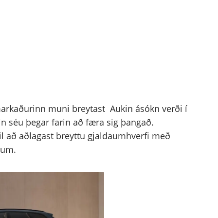
markaðurinn muni breytast Aukin ásókn verði í
lin séu þegar farin að færa sig þangað.
l að aðlagast breyttu gjaldaumhverfi með
lum.