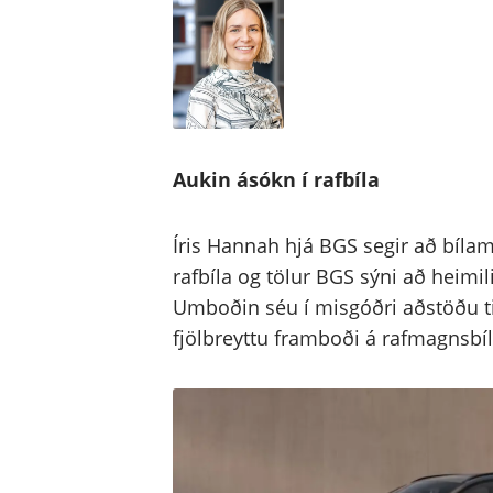
Aukin ásókn í rafbíla
Íris Hannah hjá BGS segir að bíla
rafbíla og tölur BGS sýni að heimi
Umboðin séu í misgóðri aðstöðu ti
fjölbreyttu framboði á rafmagnsbí