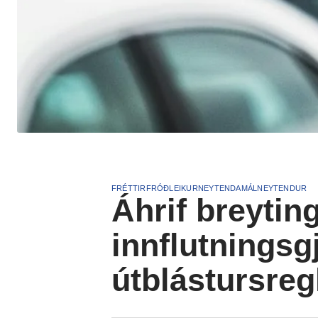
FRÉTTIR
FRÓÐLEIKUR
NEYTENDAMÁL
NEYTENDUR
Áhrif breytin
innflutnings
útblástursreg