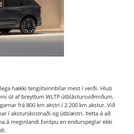
lslega hækki tengiltvinnbílar mest í verði. Hluti
komi út af breyttum WLTP útblástursviðmiðum.
nar frá 800 km akstri í 2.200 km akstur. Við
ar í aksturskostnaði og útblæstri. Þetta á að
a á meginlandi Evrópu en endurspeglar ekki
di.