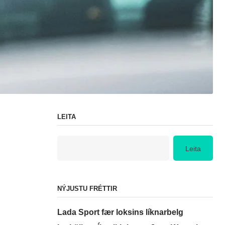
LEITA
Leita
NÝJUSTU FRÉTTIR
Lada Sport fær loksins líknarbelg