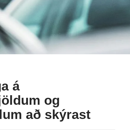
ga á
gjöldum og
lum að skýrast