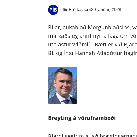
eftir
Fréttastjórn
20 janúar, 2026
Bílar, aukablað Morgunblaðsins, va
markaðsleg áhrif nýrra laga um vör
útblástursviðmið. Rætt er við Bja
BL og Írisi Hannah Atladóttur hag
Breyting á vöruframboði
Bjarni segir m.a. að breytingarnar