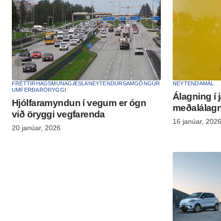
FRÉTTIR
HAGSMUNAGÆSLA
NEYTENDUR
SAMGÖNGUR
NEYTENDAMÁL
UMFERÐARÖRYGGI
Álagning í 
Hjólfaramyndun í vegum er ógn
meðalálagn
við öryggi vegfarenda
16 janúar, 202
20 janúar, 2026