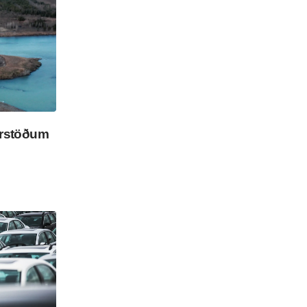
r­stöð­um