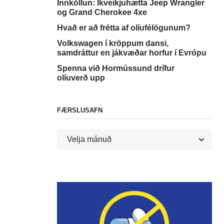
Innköllun: Íkveikjuhætta Jeep Wrangler
og Grand Cherokee 4xe
Hvað er að frétta af olíufélögunum?
Volkswagen í kröppum dansi,
samdráttur en jákvæðar horfur í Evrópu
Spenna við Hormússund drífur
olíuverð upp
FÆRSLUSAFN