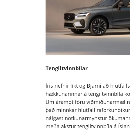
Tengiltvinnbílar
Íris nefnir líkt og Bjarni að hlutfal
hækkunarinnar á tengiltvinnbíla 
Um áramót fóru viðmiðunarmælingar
það minnkar hlutfall raforkunotkun
nálgast notkunarmynstur ökumann
meðalakstur tengiltvinnbíla á Íslan