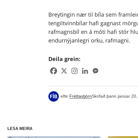
Breytingin nær til bíla sem framlei
tengiltvinnbílar hafi gagnast mörgu
rafmagnsbíl en á móti hafi stór hlu
endurnýjanlegri orku, rafmagni.
Deila grein:
eftir
Fréttastjórn
Skrifað þann
janúar 20
LESA MEIRA