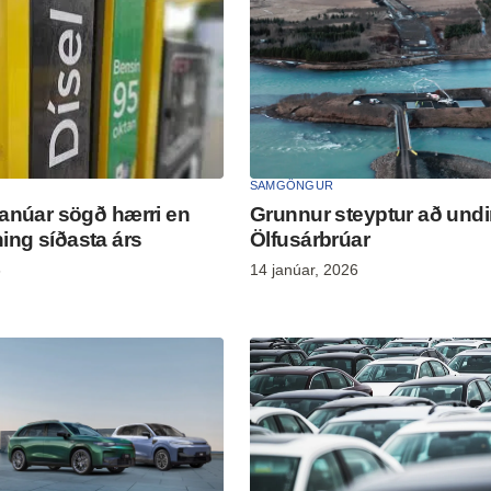
SAMGÖNGUR
janúar sögð hærri en
Grunnur steyptur að undi
ing síðasta árs
Ölfusár­brúar
6
14 janúar, 2026