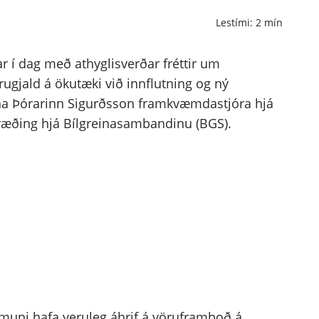
Lestími:
2
mín
r í dag með athyglisverðar fréttir um
ugjald á ökutæki við innflutning og ný
rna Þórarinn Sigurðsson framkvæmdastjóra hjá
fræðing hjá Bílgreinasambandinu (BGS).
 muni hafa veruleg áhrif á vöruframboð á