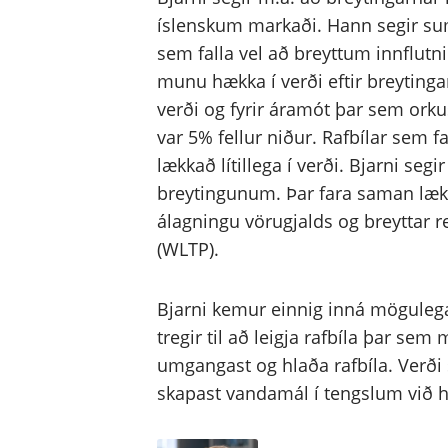
íslenskum markaði. Hann segir s
sem falla vel að breyttum innflutn
munu hækka í verði eftir breytinga
verði og fyrir áramót þar sem orku
var 5% fellur niður. Rafbílar sem f
lækkað lítillega í verði. Bjarni segi
breytingunum. Þar fara saman læk
álagningu vörugjalds og breyttar 
(WLTP).
Bjarni kemur einnig inná mögulegan
tregir til að leigja rafbíla þar sem
umgangast og hlaða rafbíla. Verði 
skapast vandamál í tengslum við h