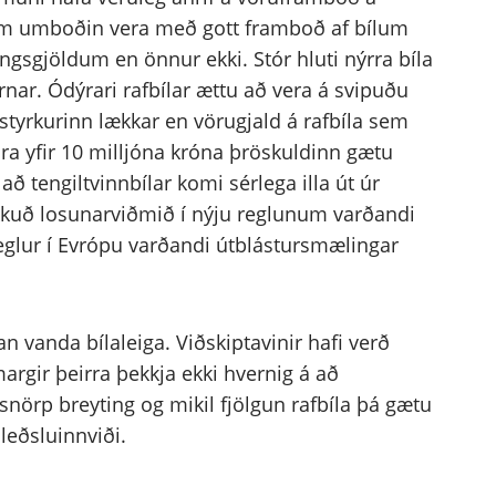
um umboðin vera með gott framboð af bílum
ingsgjöldum en önnur ekki. Stór hluti nýrra bíla
rnar. Ódýrari rafbílar ættu að vera á svipuðu
styrkurinn lækkar en vörugjald á rafbíla sem
ara yfir 10 milljóna króna þröskuldinn gætu
r að tengiltvinnbílar komi sérlega illa út úr
kuð losunarviðmið í nýju reglunum varðandi
reglur í Evrópu varðandi útblástursmælingar
 vanda bílaleiga. Viðskiptavinir hafi verð
 margir þeirra þekkja ekki hvernig á að
snörp breyting og mikil fjölgun rafbíla þá gætu
leðsluinnviði.