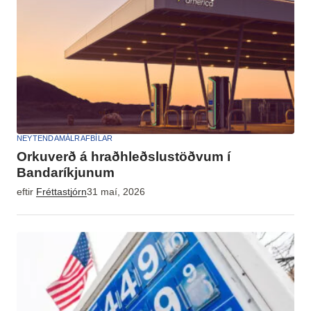
NEYTENDAMÁL
RAFBÍLAR
Orkuverð á hraðhleðslustöðvum í
Bandaríkjunum
eftir
Fréttastjórn
31 maí, 2026