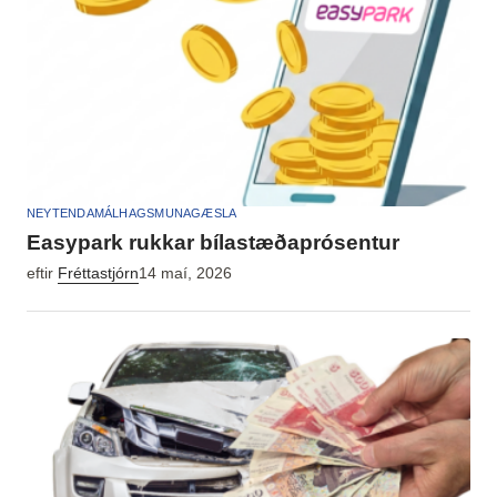
NEYTENDAMÁL
HAGSMUNAGÆSLA
Easypark rukkar bílastæðaprósentur
eftir
Fréttastjórn
14 maí, 2026