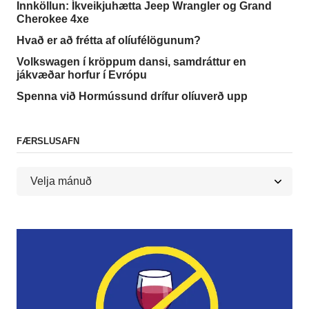
Innköllun: Íkveikjuhætta Jeep Wrangler og Grand
Cherokee 4xe
Hvað er að frétta af olíufélögunum?
Volkswagen í kröppum dansi, samdráttur en
jákvæðar horfur í Evrópu
Spenna við Hormússund drífur olíuverð upp
FÆRSLUSAFN