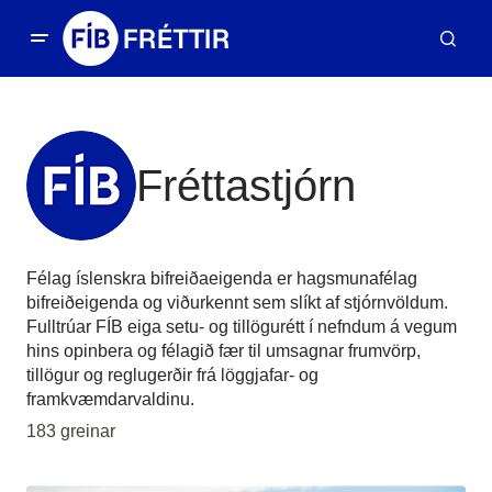
Fréttastjórn
Félag íslenskra bifreiðaeigenda er hagsmunafélag
bifreiðeigenda og viðurkennt sem slíkt af stjórnvöldum.
Fulltrúar FÍB eiga setu- og tillögurétt í nefndum á vegum
hins opinbera og félagið fær til umsagnar frumvörp,
tillögur og reglugerðir frá löggjafar- og
framkvæmdarvaldinu.
183 greinar