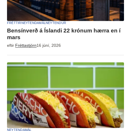
FRÉTTIR
NEYTENDAMÁL
NEYTENDUR
Bensínverð á Íslandi 22 krónum hærra en í
mars
eftir
Fréttastjórn
16 júní, 2026
NEYTENDAMÁL