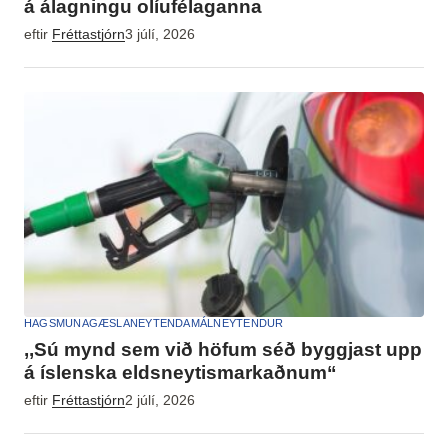
á álagningu olíufélaganna
eftir
Fréttastjórn
3 júlí, 2026
HAGSMUNAGÆSLA
NEYTENDAMÁL
NEYTENDUR
,,Sú mynd sem við höfum séð byggjast upp
á íslenska eldsneytismarkaðnum“
eftir
Fréttastjórn
2 júlí, 2026