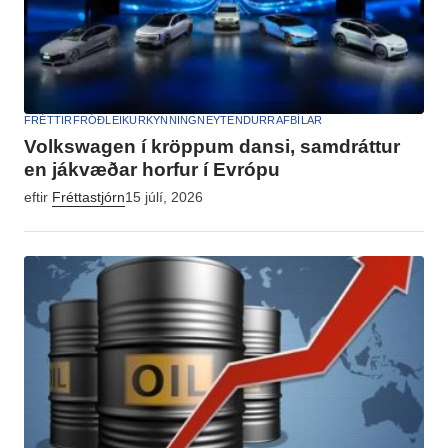
FRÉTTIR
FRÓÐLEIKUR
KYNNING
NEYTENDUR
RAFBÍLAR
Volkswagen í kröppum dansi, samdráttur
en jákvæðar horfur í Evrópu
eftir
Fréttastjórn
15 júlí, 2026