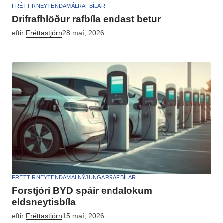
FRÉTTIR
NEYTENDAMÁL
RAFBÍLAR
Drifrafhlöður rafbíla endast betur
eftir
Fréttastjórn
28 maí, 2026
FRÉTTIR
NEYTENDAMÁL
NÝJUNGAR
RAFBÍLAR
Forstjóri BYD spáir endalokum
eldsneytisbíla
eftir
Fréttastjórn
15 maí, 2026