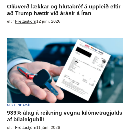
Olíuverð lækkar og hlutabréf á uppleið eftir
að Trump hættir við árásir á Íran
eftir
Fréttastjórn
12 júní, 2026
NEYTENDAMÁL
939% álag á reikning vegna kílómetragjalds
af bílaleigubíl!
eftir
Fréttastjórn
11 júní, 2026