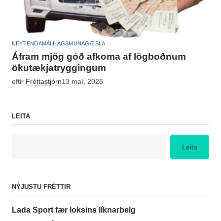
NEYTENDAMÁL
HAGSMUNAGÆSLA
Áfram mjög góð afkoma af lögboðnum
ökutækjatryggingum
eftir
Fréttastjórn
13 maí, 2026
LEITA
Leita
NÝJUSTU FRÉTTIR
Lada Sport fær loksins líknarbelg