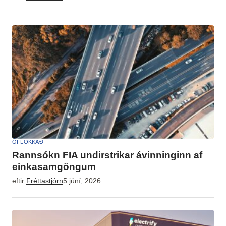
ÓFLOKKAÐ
Rannsókn FIA undirstrikar ávinninginn af
einkasamgöngum
eftir
Fréttastjórn
5 júní, 2026