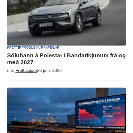
FRÉTTIR
FRÓÐLEIKUR
RAFBÍLAR
Sölubann á Polestar í Bandaríkjunum frá og
með 2027
eftir
Fréttastjórn
26 júní, 2026