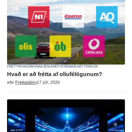
FRÉTTIR
HAGSMUNAGÆSLA
NEYTENDAMÁL
NEYTENDUR
Hvað er að frétta af olíufélögunum?
eftir
Fréttastjórn
17 júlí, 2026