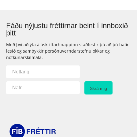
Fáðu nýjustu fréttirnar beint í innboxið
þitt
Með því að ýta á áskriftarhnappinn staðfestir þú að þú hafir
lesið og samþykkir persónuverndarstefnu okkar og
notkunarskilmála.