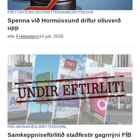
FRÉTTIR
FRÓÐLEIKUR
NEYTENDAMÁL
NEYTENDUR
Spenna við Hormússund drífur olíuverð
upp
eftir
Fréttastjórn
14 júlí, 2026
HAGSMUNAGÆSLA
NEYTENDAMÁL
Samkeppniseftirlitið staðfestir gagnrýni FÍB