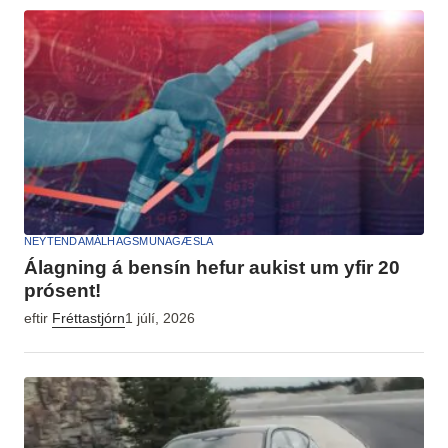
NEYTENDAMÁL
HAGSMUNAGÆSLA
Álagning á bensín hefur aukist um yfir 20
prósent!
eftir
Fréttastjórn
1 júlí, 2026