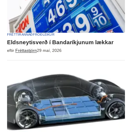
FRÉTTIR
ANNAÐ
FRÓÐLEIKUR
Eldsneytisverð í Bandaríkjunum lækkar
eftir
Fréttastjórn
29 maí, 2026