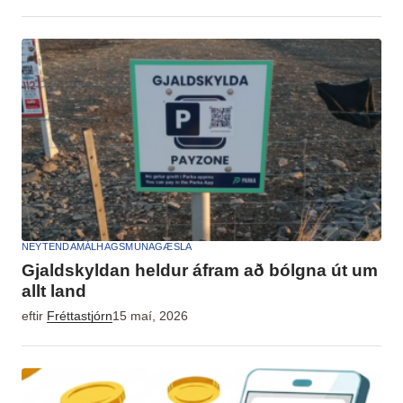
NEYTENDAMÁL
HAGSMUNAGÆSLA
Gjaldskyldan heldur áfram að bólgna út um
allt land
eftir
Fréttastjórn
15 maí, 2026