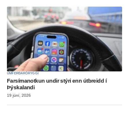
UMFERÐARÖRYGGI
Farsímanotkun undir stýri enn útbreidd í
Þýskalandi
19 júní, 2026