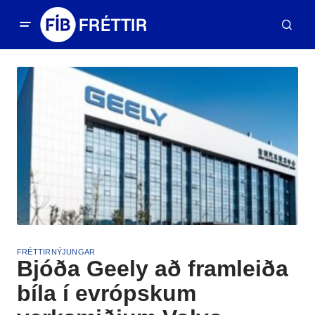
FRÉTTIR
NÝJUNGAR
Bjóða Geely að framleiða
bíla í evrópskum