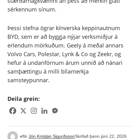
stærðarhagkvæmni án þess að merkin glati
sérkennum sínum.
Þessi stefna ögrar kínverska keppinautnum
BYD, sem er að byggja nýjar verksmiðjur á
erlendum mörkuðum. Geely á meðal annars
Volvo Cars, Polestar, Lynk & Co og Zeekr, og
hefur á undanförnum árum unnið að nánari
samþættingu á milli bílamerkja
samsteypunnar.
Deila grein:
eftir
Jón Kristján Sigurðsson
Skrifað þann
júní 22, 2026