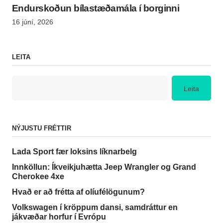
Endurskoðun bílastæðamála í borginni
16 júní, 2026
LEITA
Leita
NÝJUSTU FRÉTTIR
Lada Sport fær loksins líknarbelg
Innköllun: Íkveikjuhætta Jeep Wrangler og Grand
Cherokee 4xe
Hvað er að frétta af olíufélögunum?
Volkswagen í kröppum dansi, samdráttur en
jákvæðar horfur í Evrópu