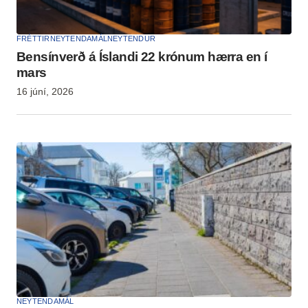
FRÉTTIR
NEYTENDAMÁL
NEYTENDUR
Bensínverð á Íslandi 22 krónum hærra en í
mars
16 júní, 2026
NEYTENDAMÁL