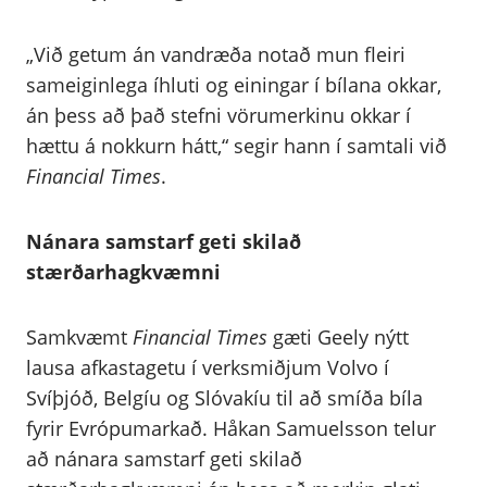
„Við getum án vandræða notað mun fleiri
sameiginlega íhluti og einingar í bílana okkar,
án þess að það stefni vörumerkinu okkar í
hættu á nokkurn hátt,“ segir hann í samtali við
Financial Times
.
Nánara samstarf geti skilað
stærðarhagkvæmni
Samkvæmt
Financial Times
gæti Geely nýtt
lausa afkastagetu í verksmiðjum Volvo í
Svíþjóð, Belgíu og Slóvakíu til að smíða bíla
fyrir Evrópumarkað. Håkan Samuelsson telur
að nánara samstarf geti skilað