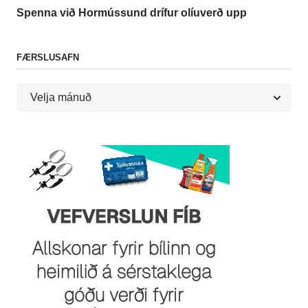
Spenna við Hormússund drífur olíuverð upp
FÆRSLUSAFN