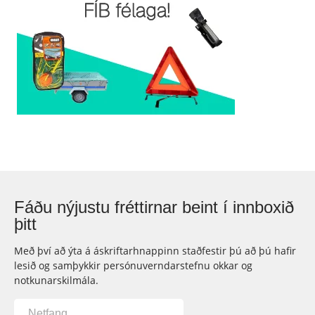
Fáðu nýjustu fréttirnar beint í innboxið
þitt
Með því að ýta á áskriftarhnappinn staðfestir þú að þú hafir
lesið og samþykkir persónuverndarstefnu okkar og
notkunarskilmála.