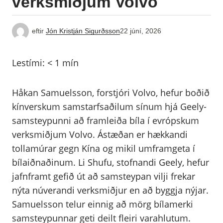
verksmiðjum Volvo
eftir
Jón Kristján Sigurðsson
22 júní, 2026
Lestími:
< 1
mín
Håkan Samuelsson, forstjóri Volvo, hefur boðið
kínverskum samstarfsaðilum sínum hjá Geely-
samsteypunni að framleiða bíla í evrópskum
verksmiðjum Volvo. Ástæðan er hækkandi
tollamúrar gegn Kína og mikil umframgeta í
bílaiðnaðinum. Li Shufu, stofnandi Geely, hefur
jafnframt gefið út að samsteypan vilji frekar
nýta núverandi verksmiðjur en að byggja nýjar.
Samuelsson telur einnig að mörg bílamerki
samsteypunnar geti deilt fleiri varahlutum.