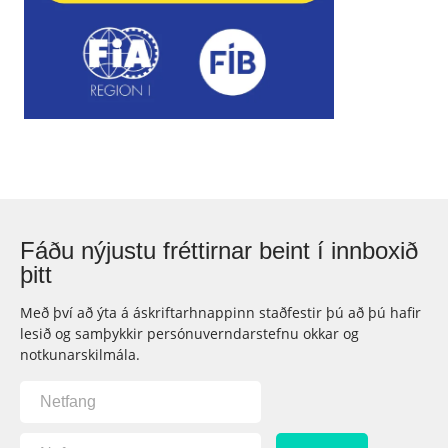
Fáðu nýjustu fréttirnar beint í innboxið
þitt
Með því að ýta á áskriftarhnappinn staðfestir þú að þú hafir
lesið og samþykkir persónuverndarstefnu okkar og
notkunarskilmála.