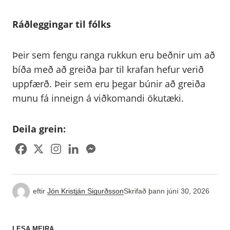
Ráðleggingar til fólks
Þeir sem fengu ranga rukkun eru beðnir um að
bíða með að greiða þar til krafan hefur verið
uppfærð. Þeir sem eru þegar búnir að greiða
munu fá inneign á viðkomandi ökutæki.
Deila grein:
eftir
Jón Kristján Sigurðsson
Skrifað þann
júní 30, 2026
LESA MEIRA