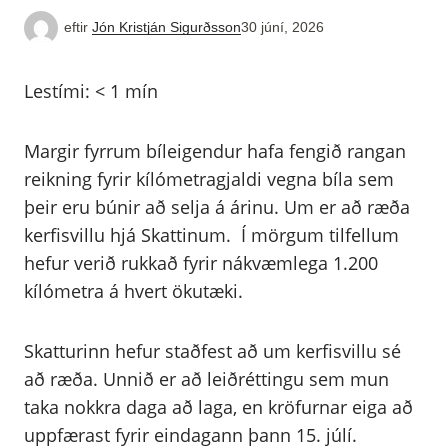
eftir
Jón Kristján Sigurðsson
30 júní, 2026
Lestími:
< 1
mín
Margir fyrrum bíleigendur hafa fengið rangan
reikning fyrir kílómetragjaldi vegna bíla sem
þeir eru búnir að selja á árinu. Um er að ræða
kerfisvillu hjá Skattinum. Í mörgum tilfellum
hefur verið rukkað fyrir nákvæmlega 1.200
kílómetra á hvert ökutæki.
Skatturinn hefur staðfest að um kerfisvillu sé
að ræða. Unnið er að leiðréttingu sem mun
taka nokkra daga að laga, en kröfurnar eiga að
uppfærast fyrir eindagann þann 15. júlí.