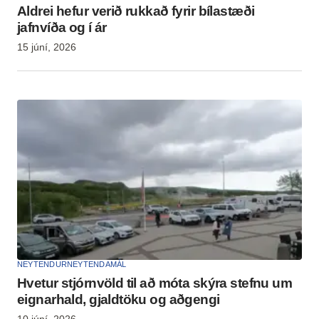
Aldrei hefur verið rukkað fyrir bílastæði
jafnvíða og í ár
15 júní, 2026
NEYTENDUR
NEYTENDAMÁL
Hvetur stjórnvöld til að móta skýra stefnu um
eignarhald, gjaldtöku og aðgengi