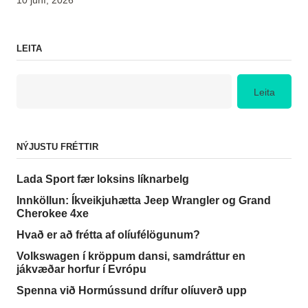
10 júní, 2026
LEITA
Leita
NÝJUSTU FRÉTTIR
Lada Sport fær loksins líknarbelg
Innköllun: Íkveikjuhætta Jeep Wrangler og Grand
Cherokee 4xe
Hvað er að frétta af olíufélögunum?
Volkswagen í kröppum dansi, samdráttur en
jákvæðar horfur í Evrópu
Spenna við Hormússund drífur olíuverð upp