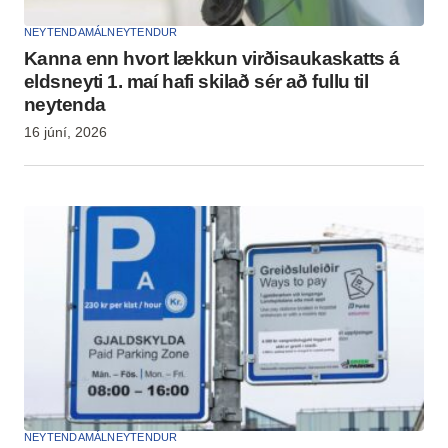
NEYTENDAMÁL
NEYTENDUR
Kanna enn hvort lækkun virðisaukaskatts á
eldsneyti 1. maí hafi skilað sér að fullu til
neytenda
16 júní, 2026
NEYTENDAMÁL
NEYTENDUR