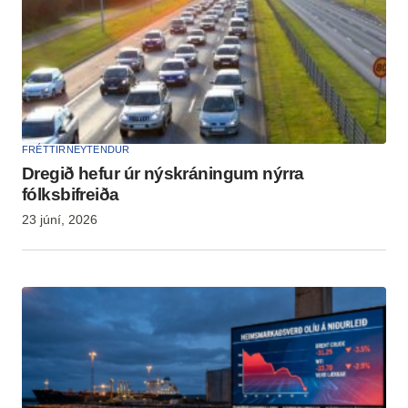
FRÉTTIR
NEYTENDUR
Dregið hefur úr nýskráningum nýrra
fólksbifreiða
23 júní, 2026