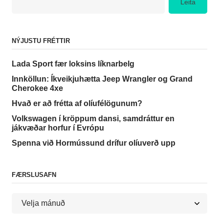
Leita
NÝJUSTU FRÉTTIR
Lada Sport fær loksins líknarbelg
Innköllun: Íkveikjuhætta Jeep Wrangler og Grand
Cherokee 4xe
Hvað er að frétta af olíufélögunum?
Volkswagen í kröppum dansi, samdráttur en
jákvæðar horfur í Evrópu
Spenna við Hormússund drífur olíuverð upp
FÆRSLUSAFN