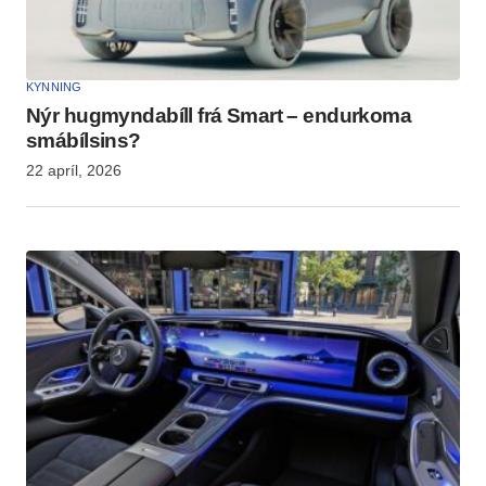
KYNNING
Nýr hugmyndabíll frá Smart – endurkoma
smábílsins?
22 apríl, 2026