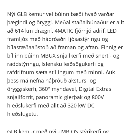
Nýi GLB kemur vel búinn bæði hvað varðar
þægindi og öryggi. Meðal staðalbúnaður er allt
að 614 km drægni, 4MATIC fjórhjóladrif, LED
framljós með háþróaðri ljósastýringu og
bílastæðaaðstoð að framan og aftan. Einnig er
bíllinn búinn MBUX snjallkerfi með snerti- og
raddstýringu, íslensku leiðsögukerfi og
rafdrifnum sæta stillingum með minni. Auk
þess má nefna háþróuð aksturs- og
öryggiskerfi, 360° myndavél, Digital Extras
snjallforrit, panoramic glerþak og 800V
hleðslukerfi með allt að 320 kW DC
hleðslugetu.
GLB kemur með nýju MB.OS stýrikerfi og