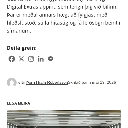
Digital Extras appinu sem tengir þig við bílinn.
Þar er meðal annars hægt að fylgjast með
hleðslustöð, stilla hitastig og fá leiðsögn beint í
símanum.
Deila grein:
eftir
Þorri Hrafn Róbertsson
Skrifað þann
maí 19, 2026
LESA MEIRA