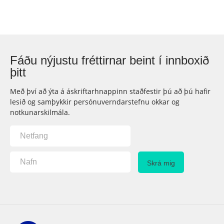
Fáðu nýjustu fréttirnar beint í innboxið
þitt
Með því að ýta á áskriftarhnappinn staðfestir þú að þú hafir
lesið og samþykkir persónuverndarstefnu okkar og
notkunarskilmála.