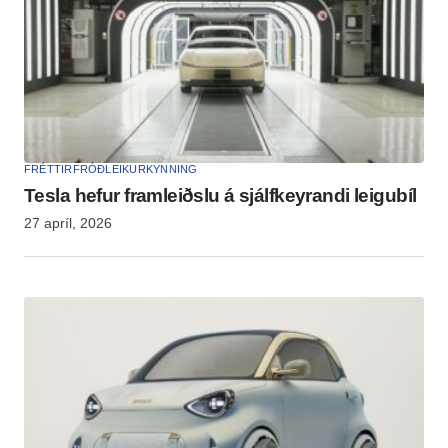
FRÉTTIR
FRÓÐLEIKUR
KYNNING
Tesla hefur framleiðslu á sjálfkeyrandi leigubíl
27 apríl, 2026