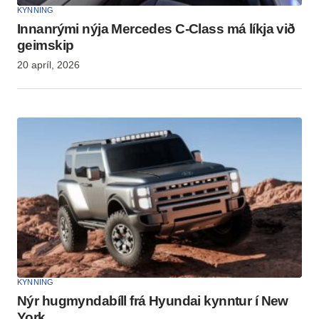
KYNNING
Innanrými nýja Mercedes C-Class má líkja við
geimskip
20 apríl, 2026
KYNNING
Nýr hugmyndabíll frá Hyundai kynntur í New
York