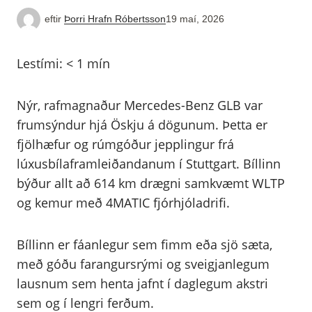
eftir
Þorri Hrafn Róbertsson
19 maí, 2026
Lestími:
< 1
mín
Nýr, rafmagnaður Mercedes-Benz GLB var
frumsýndur hjá Öskju á dögunum. Þetta er
fjölhæfur og rúmgóður jepplingur frá
lúxusbílaframleiðandanum í Stuttgart. Bíllinn
býður allt að 614 km drægni samkvæmt WLTP
og kemur með 4MATIC fjórhjóladrifi.
Bíllinn er fáanlegur sem fimm eða sjö sæta,
með góðu farangursrými og sveigjanlegum
lausnum sem henta jafnt í daglegum akstri
sem og í lengri ferðum.