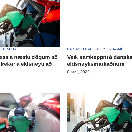
EYTENDUR
HAGSMUNAGÆSLA
NEYTENDAMÁL
il þess á næstu dögum að
Veik samkeppni á dansk
frekar á eldsneyti að
eldsneytismarkaðnum
8 maí, 2026