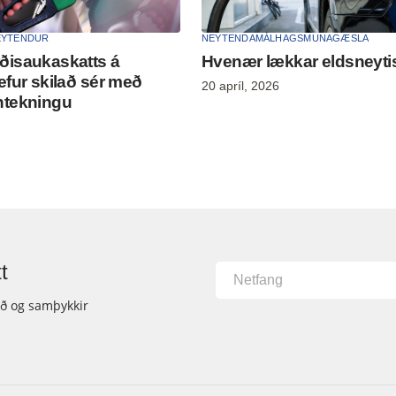
EYTENDUR
NEYTENDAMÁL
HAGSMUNAGÆSLA
ðisaukaskatts á
Hvenær lækkar eldsneyti
efur skilað sér með
20 apríl, 2026
ntekningu
t
ið og samþykkir