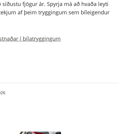
 síðustu fjögur ár. Spyrja má að hvaða leyti
f tekjum af þeim tryggingum sem bíleigendur
tnaðar í bílatryggingum
026