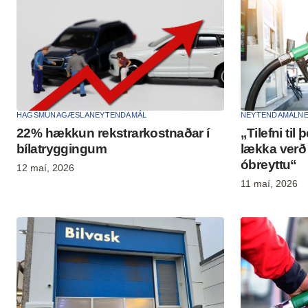
HAGSMUNAGÆSLA
NEYTENDAMÁL
NEYTENDAMÁL
N
22% hækkun rekstrarkostnaðar í
,,Tilefni t
bílatryggingum
lækka verð 
óbreyttu“
12 maí, 2026
11 maí, 2026