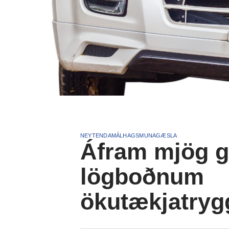
NEYTENDAMÁL
HAGSMUNAGÆSLA
Áfram mjög g
lögboðnum
ökutækjatry