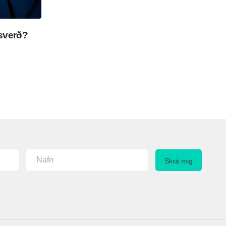
sverð?