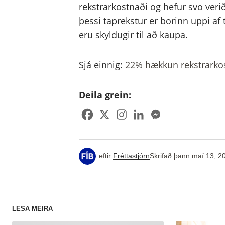
rekstrarkostnaði og hefur svo verið
þessi taprekstur er borinn uppi a
eru skyldugir til að kaupa.
Sjá einnig:
22% hækkun rekstrarkos
Deila grein:
eftir
Fréttastjórn
Skrifað þann
maí 13, 2
LESA MEIRA