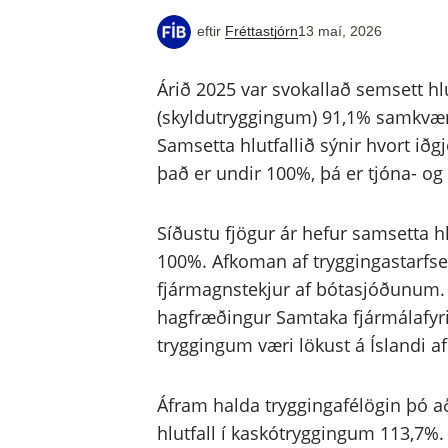
eftir
Fréttastjórn
13 maí, 2026
Árið 2025 var svokallað semsett h
(skyldutryggingum) 91,1% samkvæm
Samsetta hlutfallið sýnir hvort iðg
það er undir 100%, þá er tjóna- og
Síðustu fjögur ár hefur samsetta hl
100%. Afkoman af tryggingastarfsem
fjármagnstekjur af bótasjóðunum. 
hagfræðingur Samtaka fjármálafyri
tryggingum væri lökust á Íslandi 
Áfram halda tryggingafélögin þó að
hlutfall í kaskótryggingum 113,7%. 