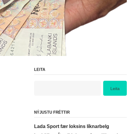
LEITA
Leita
NÝJUSTU FRÉTTIR
Lada Sport fær loksins líknarbelg