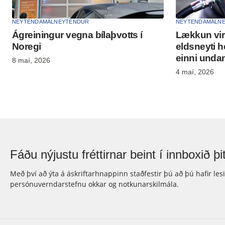
NEYTENDAMÁL
NEYTENDUR
NEYTENDAMÁL
N
Ágreiningur vegna bílaþvotts í
Lækkun vir
Noregi
eldsneyti h
einni unda
8 maí, 2026
4 maí, 2026
Fáðu nýjustu fréttirnar beint í innboxið þit
Með því að ýta á áskriftarhnappinn staðfestir þú að þú hafir les
persónuverndarstefnu okkar og notkunarskilmála.