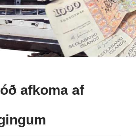
óð afkoma af
ggingum