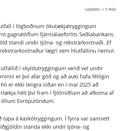
Lestími:
< 1
mín
lutfall í lögboðnum ökutækjatryggingum
t gagnatöflum fjármálaeftirlits Seðlabankans.
jöld standi undir tjóna- og rekstrarkostnaði. Ef
 rekstrarkostnaður lægri sem hlutfallinu nemur.
utfallið í skyldutryggingum verið vel undir
inni er því afar góð og að auki hafa félögin
Þó er ekki lengra síðan en í maí 2025 að
rtækja hélt því fram í fjölmiðlum að afkoma af
af öllum Evrópulöndum.
 tapa á kaskótryggingum. Í fyrra var samsett
Iðgjöldin standa ekki undir tjóna- og