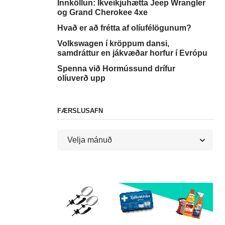
Innköllun: Íkveikjuhætta Jeep Wrangler
og Grand Cherokee 4xe
Hvað er að frétta af olíufélögunum?
Volkswagen í kröppum dansi,
samdráttur en jákvæðar horfur í Evrópu
Spenna við Hormússund drífur
olíuverð upp
FÆRSLUSAFN